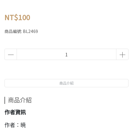
NT$100
商品編號:
BL2469
商品介紹
商品介紹
作者資訊
作者：暁