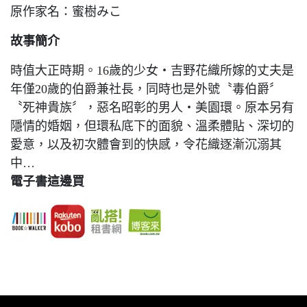
原作家名：蜜樹みこ
故事簡介
時值大正時期。16歲的少女‧吉野花織所嫁的丈夫是
年僅20歲的伯爵兼社長，同時也是外號〝毒伯爵〞
〝死神貴族〞，惡名昭彰的男人‧美園環。原本另有
隱情的婚姻，但環私底下的面貌、溫柔體貼、深切的
愛意，以及初次體會到的快感，令花織逐漸沉溺其
中…
電子書這邊買