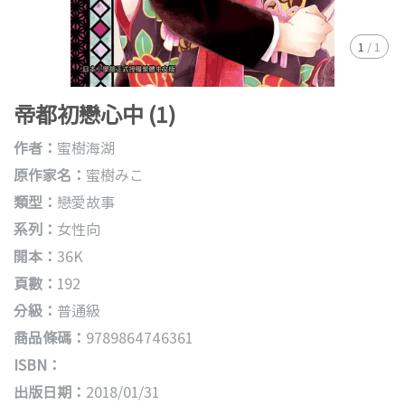
1
/
1
帝都初戀心中 (1)
作者：
蜜樹海湖
原作家名：
蜜樹みこ
類型：
戀愛故事
系列：
女性向
開本：
36K
頁數：
192
分級：
普通級
商品條碼：
9789864746361
ISBN：
出版日期：
2018/01/31