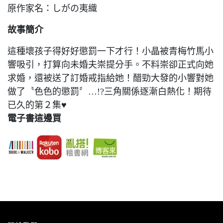
原作家名：しがの夷織
故事簡介
這種壞孩子得好好懲罰一下才行！小晶被青梅竹馬小
響吸引，打算向未婚夫崇提分手。不料崇卻正式向她
求婚，還被送了訂婚戒指給她！醋勁大發的小響對她
做了〝色色的懲罰〞…!?三角關係逐漸白熱化！期待
已久的第２集♥
電子書這邊買