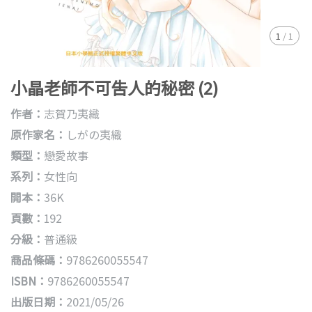
1
/
1
小晶老師不可告人的秘密 (2)
作者：
志賀乃夷織
原作家名：
しがの夷織
類型：
戀愛故事
系列：
女性向
開本：
36K
頁數：
192
分級：
普通級
商品條碼：
9786260055547
ISBN：
9786260055547
出版日期：
2021/05/26