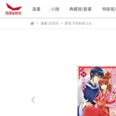
漫畫
小說
典藏版/套書
特裝版
漫畫-女性向
狼陛下的新娘 (14)