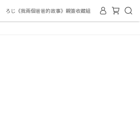
ろじ《我兩個爸爸的故事》親簽收藏組