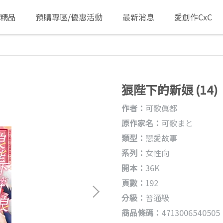
/精品
預購專區/優惠活動
最新消息
愛創作CxC
狼陛下的新娘 (14)
作者：
可歌真都
原作家名：
可歌まと
類型：
戀愛故事
系列：
女性向
開本：
36K
頁數：
192
分級：
普通級
商品條碼：
4713006540505