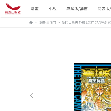
漫畫
小說
典藏版/套書
特裝版
漫畫-男性向
聖鬥士星矢 THE LOST CANVAS 冥