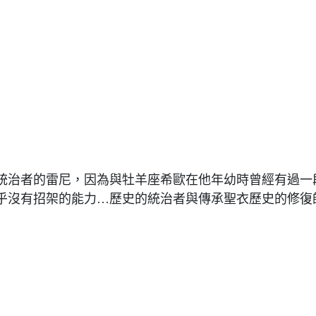
統治者的雷尼，因為與牡羊座希歐在他年幼時曾經有過一
乎沒有招架的能力…歷史的統治者與傳承聖衣歷史的修復師