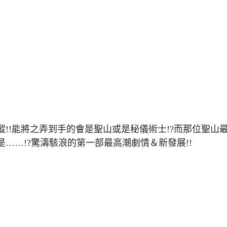
!!能將之弄到手的會是聖山或是秘儀術士!?而那位聖山
……!?驚濤駭浪的第一部最高潮劇情＆新發展!!