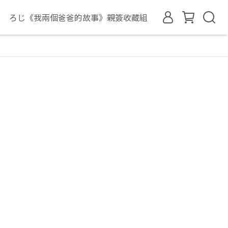
ろじ《我兩個爸爸的故事》親簽收藏組