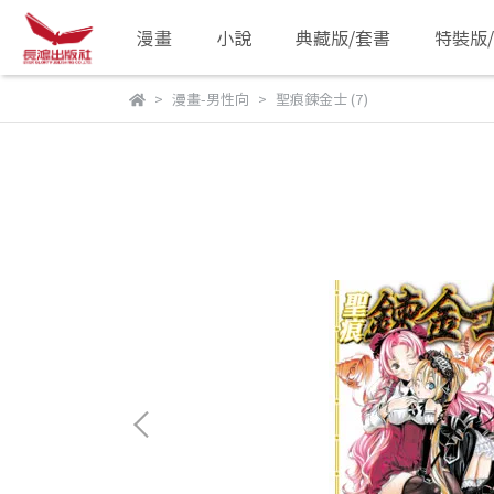
漫畫
小說
典藏版/套書
特裝版
漫畫-男性向
聖痕鍊金士 (7)