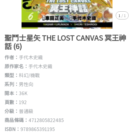
1
/
1
聖鬥士星矢 THE LOST CANVAS 冥王神
話 (6)
作者：
手代木史織
原作家名：
手代木史織
類型：
科幻/機戰
系列：
男性向
開本：
36K
頁數：
192
分級：
普通級
商品條碼：
4712805822485
ISBN：
9789865391195