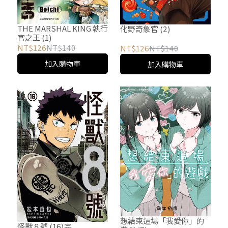
THE MARSHAL KING 執行
化野奇象官 (2)
官之王 (1)
NT$126
NT$140
NT$126
NT$140
加入購物車
加入購物車
想結束這場「我愛你」的
怪獸８號 (16)完